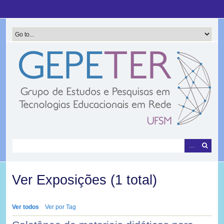
Pular
para
o
conteúdo
principal
Ver Exposições (1 total)
Ver todos
Ver por Tag