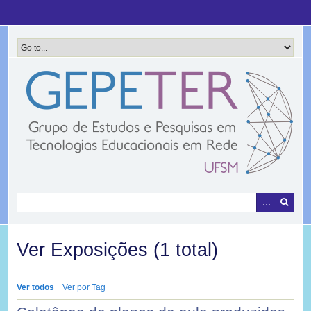
Pular
para
o
conteúdo
principal
Ver Exposições (1 total)
Ver todos
Ver por Tag