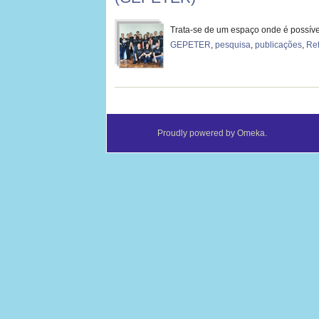
Trata-se de um espaço onde é possíve
GEPETER
,
pesquisa
,
publicações
,
Ref
Proudly powered by
Omeka
.