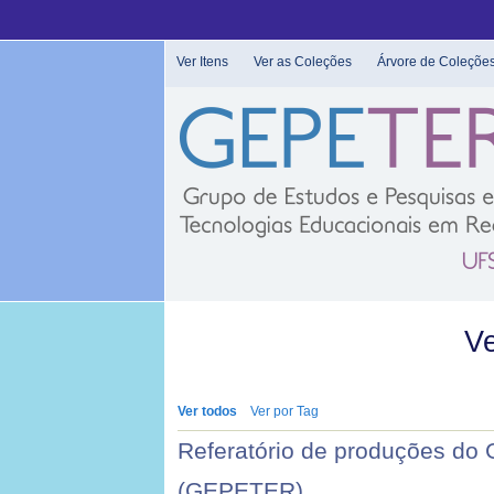
Pular
para
o
Ver Itens
Ver as Coleções
Árvore de Coleçõe
conteúdo
principal
Ve
Ver todos
Ver por Tag
Referatório de produções do
(GEPETER)