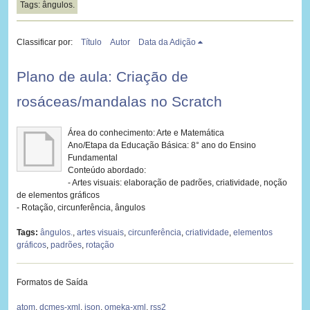
Tags: ângulos.
Classificar por:
Título
Autor
Data da Adição
Plano de aula: Criação de
rosáceas/mandalas no Scratch
Área do conhecimento: Arte e Matemática
Ano/Etapa da Educação Básica: 8° ano do Ensino
Fundamental
Conteúdo abordado:
- Artes visuais: elaboração de padrões, criatividade, noção
de elementos gráficos
- Rotação, circunferência, ângulos
Tags:
ângulos.
,
artes visuais
,
circunferência
,
criatividade
,
elementos
gráficos
,
padrões
,
rotação
Formatos de Saída
atom
,
dcmes-xml
,
json
,
omeka-xml
,
rss2