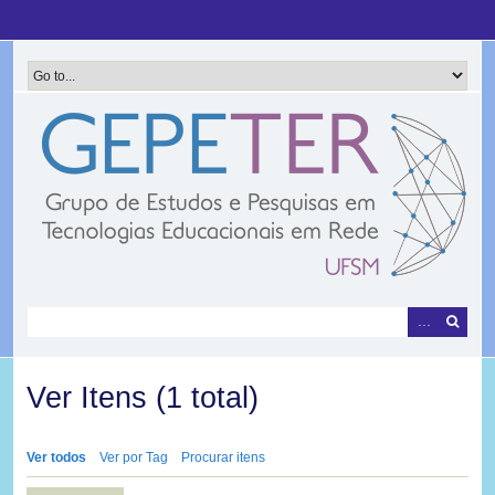
Pular
para
o
conteúdo
principal
Ver Itens (1 total)
Ver todos
Ver por Tag
Procurar itens