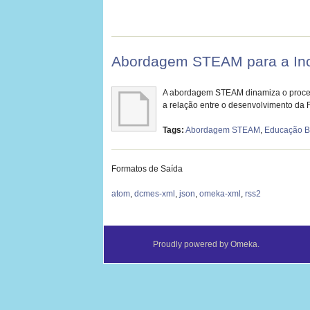
Abordagem STEAM para a Ino
A abordagem STEAM dinamiza o process
a relação entre o desenvolvimento da
Tags:
Abordagem STEAM
,
Educação B
Formatos de Saída
atom
,
dcmes-xml
,
json
,
omeka-xml
,
rss2
Proudly powered by
Omeka
.