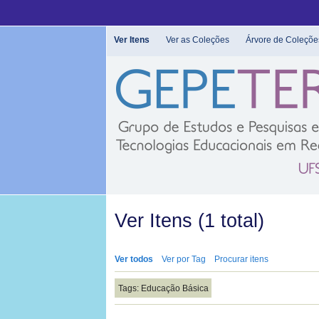
Pular
para
o
Ver Itens
Ver as Coleções
Árvore de Coleçõe
conteúdo
principal
Ver Itens (1 total)
Ver todos
Ver por Tag
Procurar itens
Tags: Educação Básica