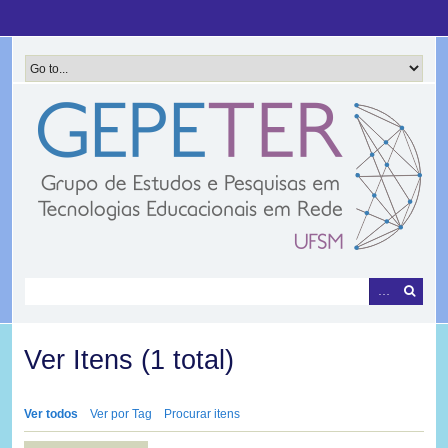
Pular
para
o
conteúdo
principal
Ver Itens (1 total)
Ver todos
Ver por Tag
Procurar itens