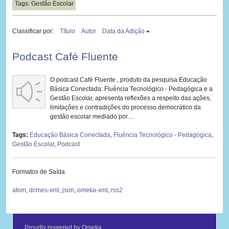
Tags: Gestão Escolar
Classificar por:
Título
Autor
Data da Adição
Podcast Café Fluente
O podcast Café Fluente , produto da pesquisa Educação
Básica Conectada: Fluência Tecnológico - Pedagógica e a
Gestão Escolar, apresenta reflexões a respeito das ações,
limitações e contradições do processo democrático da
gestão escolar mediado por…
Tags:
Educação Básica Conectada
,
Fluência Tecnológico - Pedagógica
,
Gestão Escolar
,
Podcast
Formatos de Saída
atom
,
dcmes-xml
,
json
,
omeka-xml
,
rss2
Proudly powered by
Omeka
.