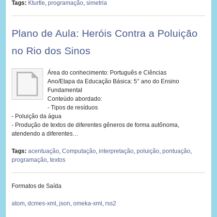
Tags:
Kturtle
,
programação
,
simetria
Plano de Aula: Heróis Contra a Poluição
no Rio dos Sinos
Área do conhecimento: Português e Ciências
Ano/Etapa da Educação Básica: 5° ano do Ensino
Fundamental
Conteúdo abordado:
- Tipos de resíduos
- Poluição da água
- Produção de textos de diferentes gêneros de forma autônoma,
atendendo a diferentes…
Tags:
acentuação
,
Computação
,
interpretação
,
poluição
,
pontuação
,
programação
,
textos
Formatos de Saída
atom
,
dcmes-xml
,
json
,
omeka-xml
,
rss2