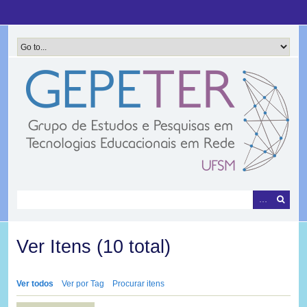
Pular
para
o
conteúdo
principal
Ver Itens (10 total)
Ver todos
Ver por Tag
Procurar itens