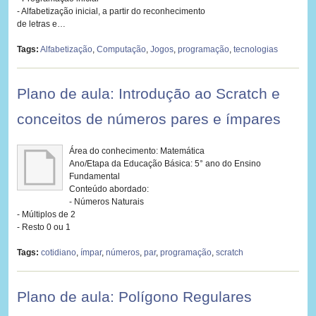
- Alfabetização inicial, a partir do reconhecimento
de letras e…
Tags:
Alfabetização
,
Computação
,
Jogos
,
programação
,
tecnologias
Plano de aula: Introdução ao Scratch e
conceitos de números pares e ímpares
Área do conhecimento: Matemática
Ano/Etapa da Educação Básica: 5° ano do Ensino
Fundamental
Conteúdo abordado:
- Números Naturais
- Múltiplos de 2
- Resto 0 ou 1
Tags:
cotidiano
,
ímpar
,
números
,
par
,
programação
,
scratch
Plano de aula: Polígono Regulares