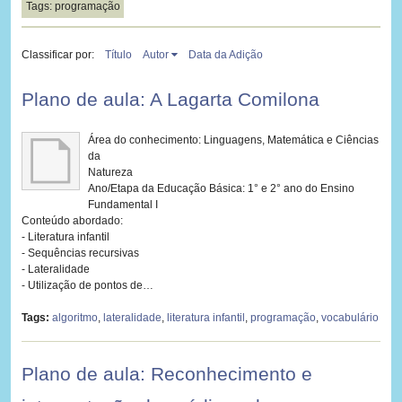
Tags: programação
Classificar por:
Título
Autor
Data da Adição
Plano de aula: A Lagarta Comilona
Área do conhecimento: Linguagens, Matemática e Ciências
da
Natureza
Ano/Etapa da Educação Básica: 1° e 2° ano do Ensino
Fundamental I
Conteúdo abordado:
- Literatura infantil
- Sequências recursivas
- Lateralidade
- Utilização de pontos de…
Tags:
algoritmo
,
lateralidade
,
literatura infantil
,
programação
,
vocabulário
Plano de aula: Reconhecimento e