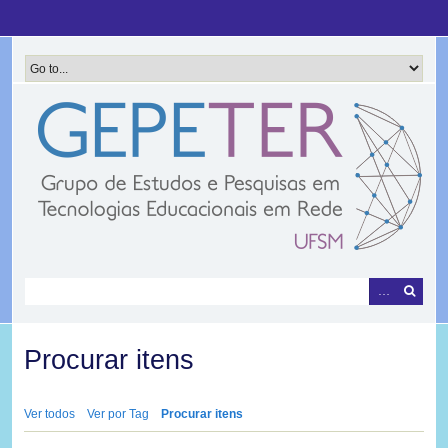
Pular
para
o
conteúdo
principal
Procurar itens
Ver todos
Ver por Tag
Procurar itens