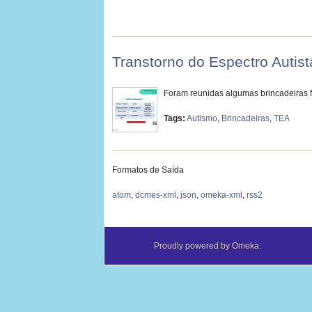
Transtorno do Espectro Autis
Foram reunidas algumas brincadeiras 
Tags:
Autismo
,
Brincadeiras
,
TEA
Formatos de Saída
atom
,
dcmes-xml
,
json
,
omeka-xml
,
rss2
Proudly powered by
Omeka
.