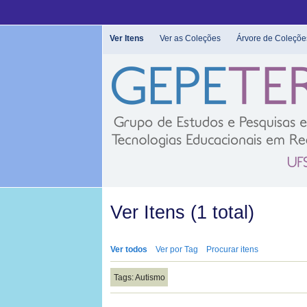
Pular
para
o
Ver Itens
Ver as Coleções
Árvore de Coleçõe
conteúdo
principal
Ver Itens (1 total)
Ver todos
Ver por Tag
Procurar itens
Tags: Autismo