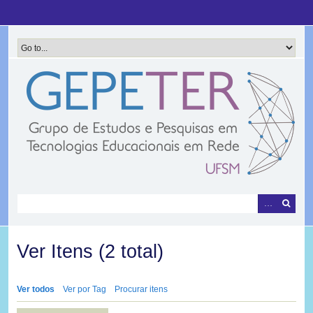
Pular
para
o
conteúdo
principal
Ver Itens (2 total)
Ver todos
Ver por Tag
Procurar itens