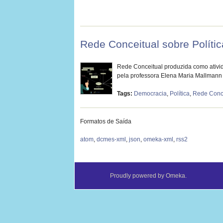
Rede Conceitual sobre Políti
Rede Conceitual produzida como ativid
pela professora Elena Maria Mallmann
Tags:
Democracia
,
Política
,
Rede Conc
Formatos de Saída
atom
,
dcmes-xml
,
json
,
omeka-xml
,
rss2
Proudly powered by
Omeka
.