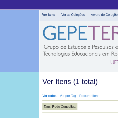
Pular
para
o
Ver Itens
Ver as Coleções
Árvore de Coleçõe
conteúdo
principal
Ver Itens (1 total)
Ver todos
Ver por Tag
Procurar itens
Tags: Rede Conceitual