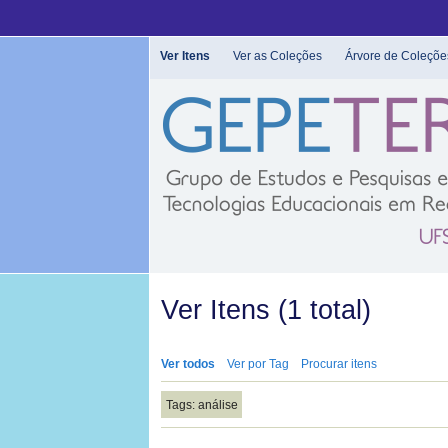
Pular
para
o
Ver Itens
Ver as Coleções
Árvore de Coleçõe
conteúdo
principal
Ver Itens (1 total)
Ver todos
Ver por Tag
Procurar itens
Tags: análise