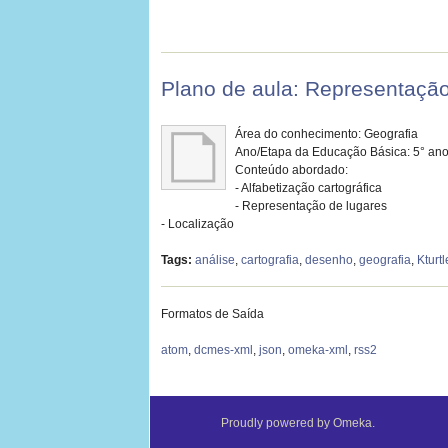
Plano de aula: Representação
Área do conhecimento: Geografia
Ano/Etapa da Educação Básica: 5° an
Conteúdo abordado:
- Alfabetização cartográfica
- Representação de lugares
- Localização
Tags:
análise
,
cartografia
,
desenho
,
geografia
,
Kturtl
Formatos de Saída
atom
,
dcmes-xml
,
json
,
omeka-xml
,
rss2
Proudly powered by
Omeka
.