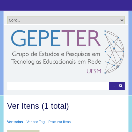
Pular
para
o
conteúdo
principal
Ver Itens (1 total)
Ver todos
Ver por Tag
Procurar itens