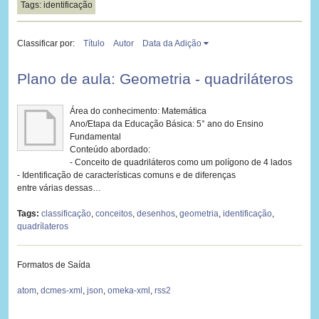
Tags: identificação
Classificar por:
Título
Autor
Data da Adição
Plano de aula: Geometria - quadriláteros
Área do conhecimento: Matemática
Ano/Etapa da Educação Básica: 5° ano do Ensino
Fundamental
Conteúdo abordado:
- Conceito de quadriláteros como um polígono de 4 lados
- Identificação de características comuns e de diferenças
entre várias dessas…
Tags:
classificação
,
conceitos
,
desenhos
,
geometria
,
identificação
,
quadrílateros
Formatos de Saída
atom
,
dcmes-xml
,
json
,
omeka-xml
,
rss2