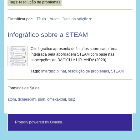
Tags: resolução de problemas
Classificar por:
Título
Autor
Data da Adição
Infográfico sobre a STEAM
O infográfico apresenta definições sobre cada área
integrada pela abordagem STEAM com base nas
concepções de BACICH e HOLANDA (2020)
Tags:
interdisciplinar
,
resolução de problemas
,
STEAM
Formatos de Saída
atom
,
dcmes-xml
,
json
,
omeka-xml
,
rss2
Proudly powered by
Omeka
.