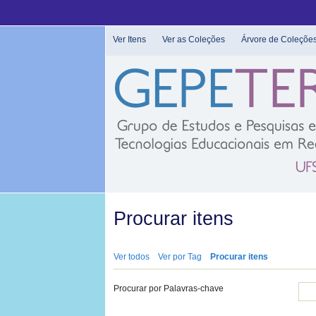
Pular
para
o
Ver Itens
Ver as Coleções
Árvore de Coleçõe
conteúdo
principal
Procurar itens
Ver todos
Ver por Tag
Procurar itens
Procurar por Palavras-chave