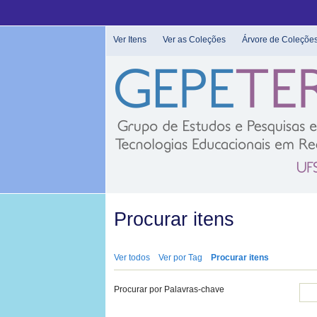
Pular
para
o
Ver Itens
Ver as Coleções
Árvore de Coleçõe
conteúdo
principal
Procurar itens
Ver todos
Ver por Tag
Procurar itens
Procurar por Palavras-chave