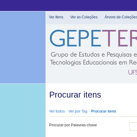
Pular
para
o
Ver Itens
Ver as Coleções
Árvore de Coleçõe
conteúdo
principal
Procurar itens
Ver todos
Ver por Tag
Procurar itens
Procurar por Palavras-chave