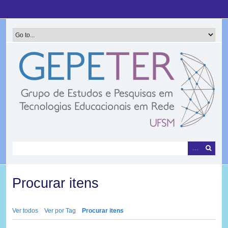
Pular
para
o
conteúdo
principal
Procurar itens
Ver todos
Ver por Tag
Procurar itens