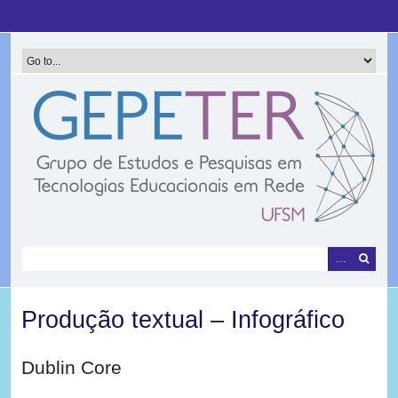
Pular
para
o
conteúdo
principal
Produção textual – Infográfico
Dublin Core