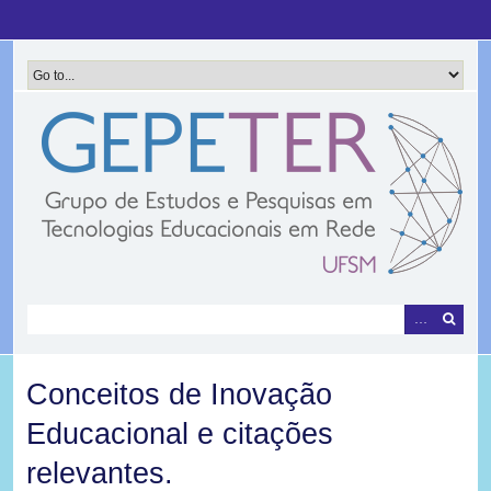
Pular
para
o
conteúdo
principal
Conceitos de Inovação
Educacional e citações
relevantes.