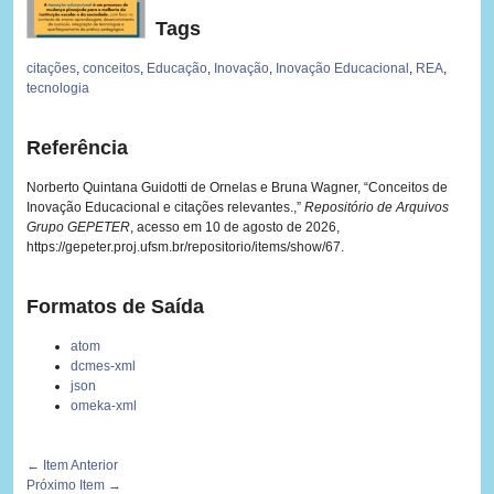
Tags
citações
,
conceitos
,
Educação
,
Inovação
,
Inovação Educacional
,
REA
,
tecnologia
Referência
Norberto Quintana Guidotti de Ornelas e Bruna Wagner, “Conceitos de
Inovação Educacional e citações relevantes.,”
Repositório de Arquivos
Grupo GEPETER
, acesso em 10 de agosto de 2026,
https://gepeter.proj.ufsm.br/repositorio/items/show/67
.
Formatos de Saída
atom
dcmes-xml
json
omeka-xml
← Item Anterior
Próximo Item →