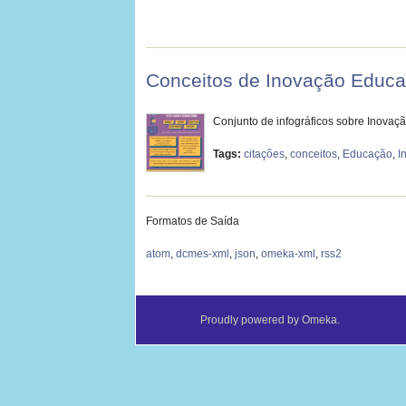
Conceitos de Inovação Educac
Conjunto de infográficos sobre Inovaç
Tags:
citações
,
conceitos
,
Educação
,
I
Formatos de Saída
atom
,
dcmes-xml
,
json
,
omeka-xml
,
rss2
Proudly powered by
Omeka
.