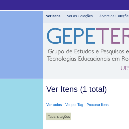
Pular
para
o
Ver Itens
Ver as Coleções
Árvore de Coleçõe
conteúdo
principal
Ver Itens (1 total)
Ver todos
Ver por Tag
Procurar itens
Tags: citações