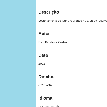
Descrição
Levantamento de fauna realizado na área de reserva 
Autor
Davi Bandeira Paetzold
Data
2022
Direitos
CC BY-SA
Idioma
POR (português)