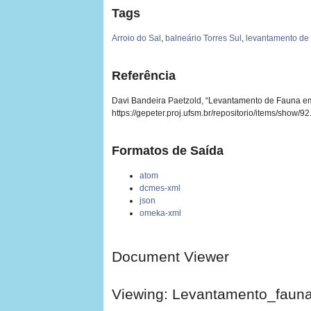
Tags
Arroio do Sal
,
balneário Torres Sul
,
levantamento de
Referência
Davi Bandeira Paetzold, “Levantamento de Fauna em 
https://gepeter.proj.ufsm.br/repositorio/items/show/92
Formatos de Saída
atom
dcmes-xml
json
omeka-xml
Document Viewer
Viewing: Levantamento_fauna