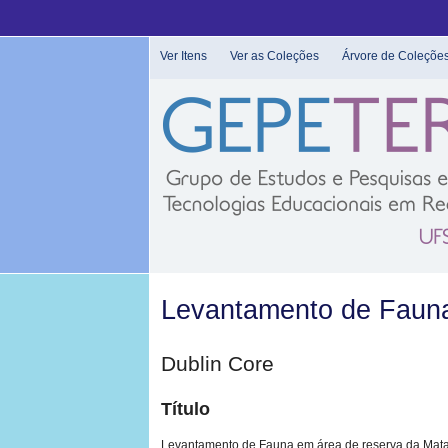
Pular
para
o
Ver Itens
Ver as Coleções
Árvore de Coleçõe
conteúdo
principal
Levantamento de Fauna
Dublin Core
Título
Levantamento de Fauna em área de reserva da Mata 