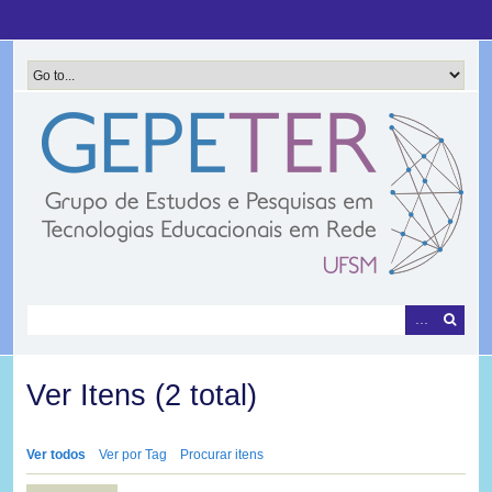
Pular
para
o
conteúdo
principal
Ver Itens (2 total)
Ver todos
Ver por Tag
Procurar itens