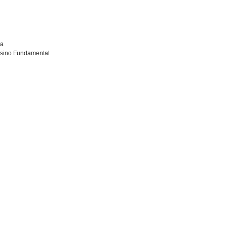
ca
nsino Fundamental