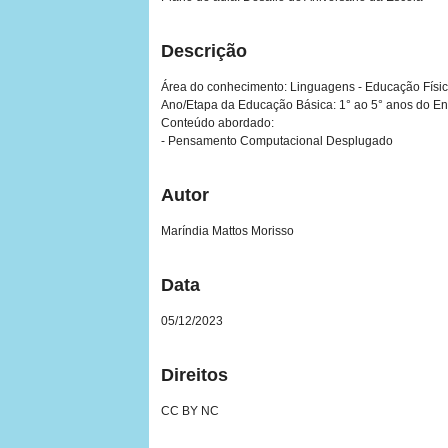
Descrição
Área do conhecimento: Linguagens - Educação Físi
Ano/Etapa da Educação Básica: 1° ao 5° anos do E
Conteúdo abordado:
- Pensamento Computacional Desplugado
Autor
Maríndia Mattos Morisso
Data
05/12/2023
Direitos
CC BY NC