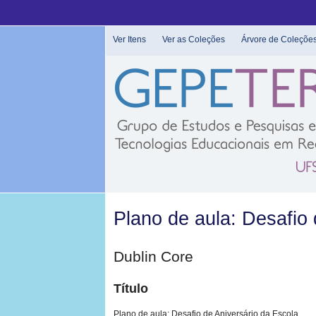
Pular
para
o
Ver Itens
Ver as Coleções
Árvore de Coleçõe
conteúdo
principal
Plano de aula: Desafio 
Dublin Core
Título
Plano de aula: Desafio de Aniversário da Escola