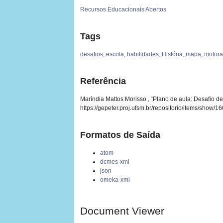
Recursos Educacionais Abertos
Tags
desafios
,
escola
,
habilidades
,
História
,
mapa
,
motor
Referência
Maríndia Mattos Morisso , “Plano de aula: Desafio de
https://gepeter.proj.ufsm.br/repositorio/items/show/1
Formatos de Saída
atom
dcmes-xml
json
omeka-xml
Document Viewer