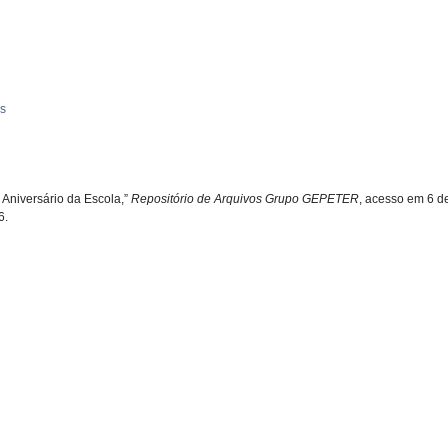
as
 Aniversário da Escola,”
Repositório de Arquivos Grupo GEPETER
, acesso em 6 d
66
.