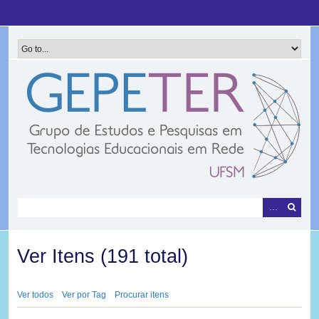
Pular
para
o
conteúdo
principal
Ver Itens (191 total)
Ver todos
Ver por Tag
Procurar itens