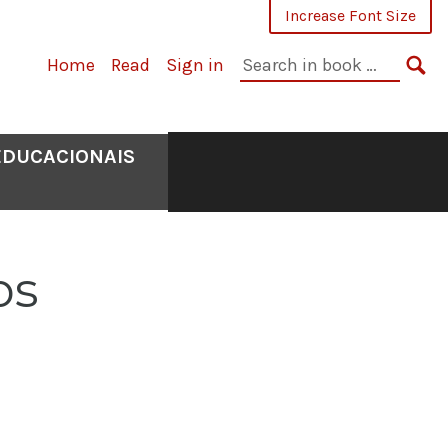
Increase Font Size
Search
Home
Read
Sign in
in
SE
book:
EDUCACIONAIS
os