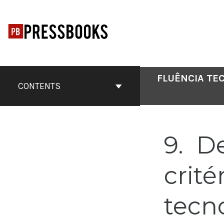
Skip
to
content
FLUÊNCIA TE
CONTENTS
9
De
crit
tecn