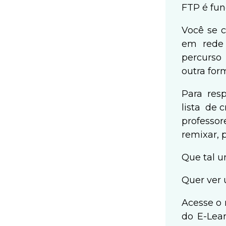
FTP é fun
Você se c
em rede 
percurso 
outra for
Para res
lista de 
professor
remixar, 
Que tal 
Quer ver
Acesse o 
do E-Lea