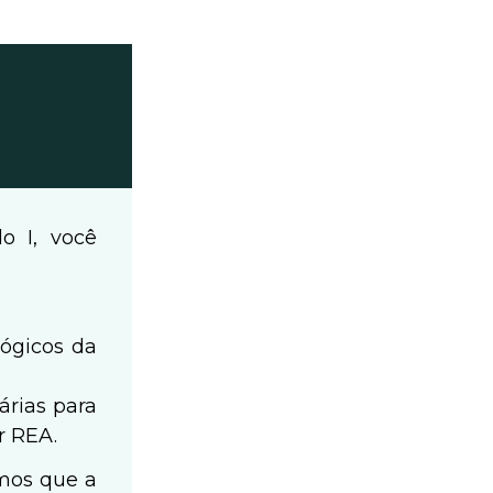
o I, você
ógicos da
árias para
r REA.
imos que a