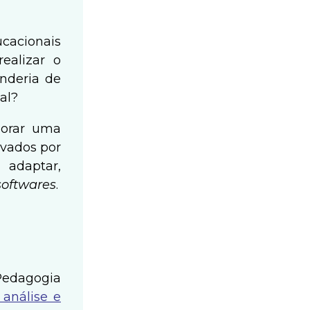
ucacionais
ealizar o
onderia de
al?
borar uma
rvados por
, adaptar,
softwares
.
 Pedagogia
 análise e