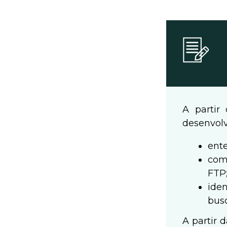
A partir
desenvolv
ente
c
om
FTP
iden
busc
A partir 