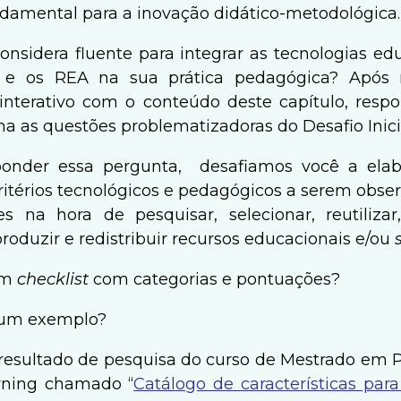
damental para a inovação didático-metodológica.
onsidera fluente para integrar as tecnologias ed
e os REA na sua prática pedagógica? Após r
interativo com o conteúdo deste capítulo, resp
ma as questões problematizadoras do Desafio Inici
ponder essa pergunta, desafiamos você a ela
critérios tecnológicos e pedagógicos a serem obse
es na hora de pesquisar, selecionar, reutilizar
produzir e redistribuir recursos educacionais e/ou
um
checklist
com categorias e pontuações?
 um exemplo?
resultado de pesquisa do curso de Mestrado em
rning chamado “
Catálogo de características para