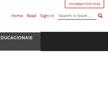
Increase Font Size
Search
Home
Read
Sign in
in
SE
book:
EDUCACIONAIS