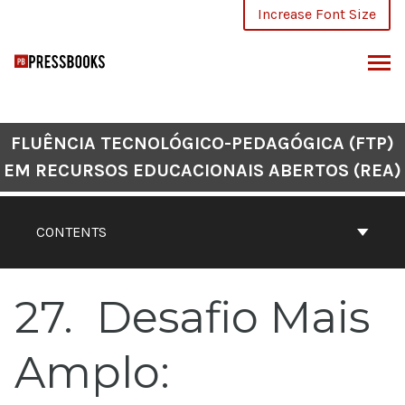
Skip
Increase Font Size
to
content
ARCH
FLUÊNCIA TECNOLÓGICO-PEDAGÓGICA (FTP)
EM RECURSOS EDUCACIONAIS ABERTOS (REA)
CONTENTS
27
Desafio Mais
Amplo: