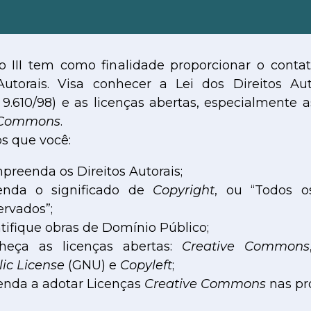
o III tem como finalidade proporcionar o cont
Autorais. Visa conhecer a Lei dos Direitos Aut
a, 9.610/98) e as licenças abertas, especialmente a
 Commons
.
s que você:
reenda os Direitos Autorais;
enda o significado de
Copyright
, ou “Todos os
rvados”;
tifique obras de Domínio Público;
heça as licenças abertas:
Creative Commons
ic License
(GNU) e
Copyleft
;
enda a adotar Licenças
Creative Commons
nas pr