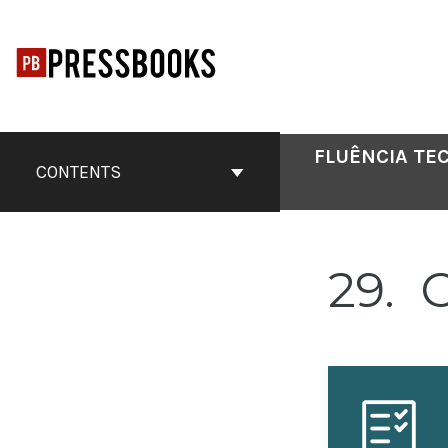
Skip
to
content
FLUÊNCIA TE
CONTENTS
29
O