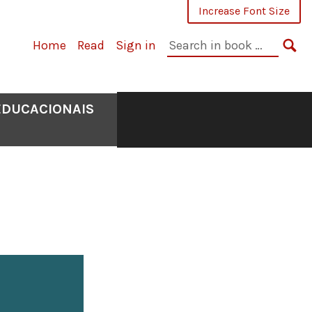
Increase Font Size
Search
Home
Read
Sign in
in
SE
book:
EDUCACIONAIS