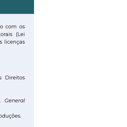
ato com os
orais (Lei
s licenças
 Direitos
,
General
oduções.