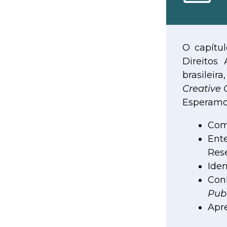
O capítul
Direitos 
brasileir
Creative
Esperamo
Comp
Ent
Rese
Iden
Con
Publ
Apr