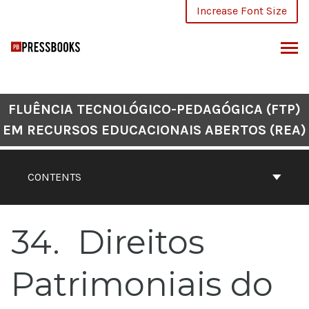
Skip
Increase Font Size
to
content
ARCH
FLUÊNCIA TECNOLÓGICO-PEDAGÓGICA (FTP)
EM RECURSOS EDUCACIONAIS ABERTOS (REA)
CONTENTS
34
Direitos
Patrimoniais do