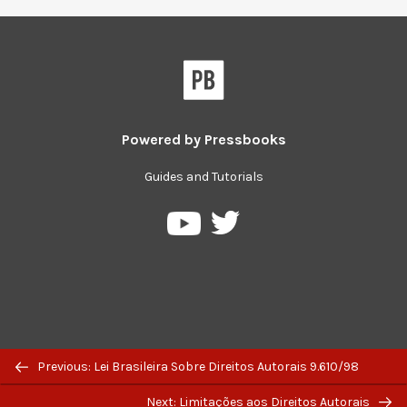
Powered by
Pressbooks
Guides and Tutorials
Pressbooks
Pressbooks
on
on
Twitter
YouTube
Previous: Lei Brasileira Sobre Direitos Autorais 9.610/98
Next: Limitações aos Direitos Autorais