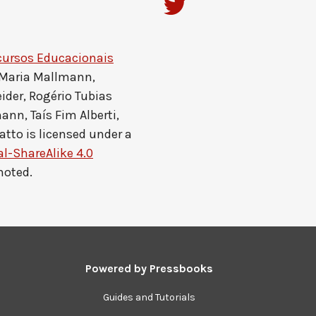
cursos Educacionais
 Maria Mallmann,
ider, Rogério Tubias
ann, Taís Fim Alberti,
atto
is licensed under a
-ShareAlike 4.0
noted.
Powered by
Pressbooks
Guides and Tutorials