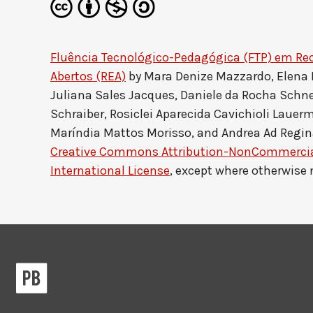
Fluência Tecnológico-Pedagógica (FTP) em Re
Abertos (REA)
by
Mara Denize Mazzardo, Elena
Juliana Sales Jacques, Daniele da Rocha Schne
Schraiber, Rosiclei Aparecida Cavichioli Lauerm
Maríndia Mattos Morisso, and Andrea Ad Regin
Creative Commons Attribution-NonCommercial
International License
, except where otherwise 