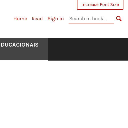
Increase Font Size
Search
Home
Read
Sign in
in
SE
book:
EDUCACIONAIS