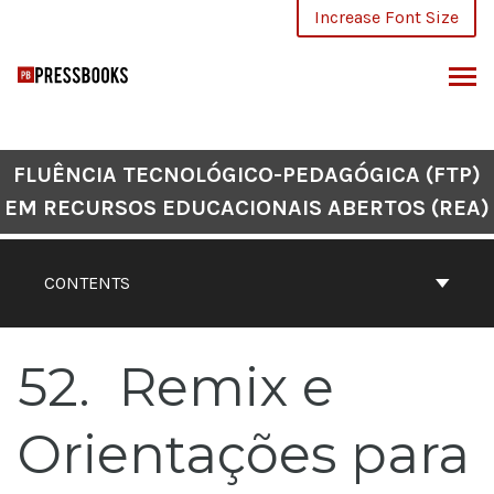
Skip
Increase Font Size
to
content
ARCH
FLUÊNCIA TECNOLÓGICO-PEDAGÓGICA (FTP)
EM RECURSOS EDUCACIONAIS ABERTOS (REA)
CONTENTS
52
Remix e
Orientações para