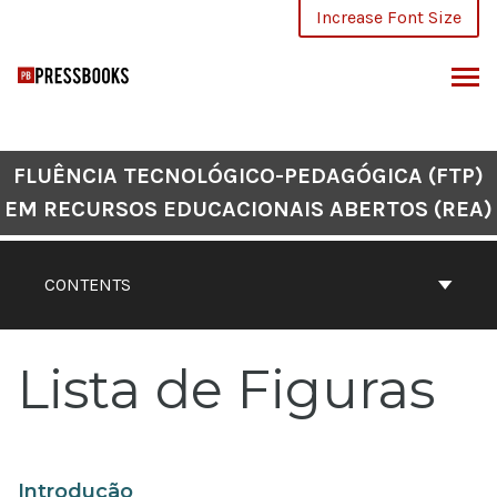
Skip
Increase Font Size
to
content
ARCH
FLUÊNCIA TECNOLÓGICO-PEDAGÓGICA (FTP)
EM RECURSOS EDUCACIONAIS ABERTOS (REA)
CONTENTS
Lista de Figuras
Introdução