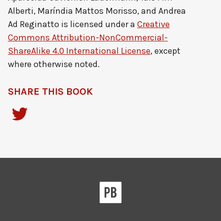
Alberti, Maríndia Mattos Morisso, and Andrea
Ad Reginatto
is licensed under a
Creative
Commons Attribution-NonCommercial-
ShareAlike 4.0 International License
, except
where otherwise noted.
SHARE THIS BOOK