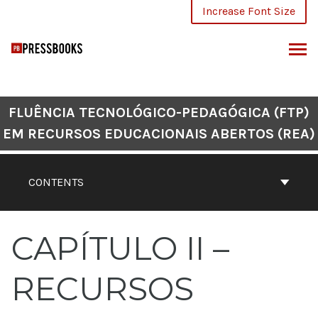
Skip
Increase Font Size
to
content
ARCH
FLUÊNCIA TECNOLÓGICO-PEDAGÓGICA (FTP)
EM RECURSOS EDUCACIONAIS ABERTOS (REA)
CONTENTS
CAPÍTULO II –
RECURSOS