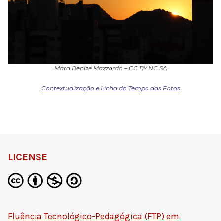
Mara Denize Mazzardo – CC BY NC SA
Contextualização e Linha do Tempo das Fotos
LICENSE
Fluência Tecnológico-Pedagógica (FTP) em