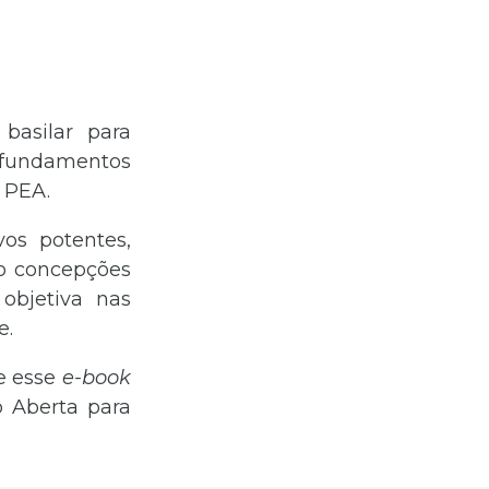
basilar para
s fundamentos
 PEA.
vos potentes,
to concepções
 objetiva nas
e.
e esse
e-book
 Aberta para