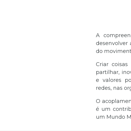
A compreens
desenvolver 
do movimento
Criar coisas
partilhar, i
e valores po
redes, nas o
O acoplamen
é um contri
um Mundo Me