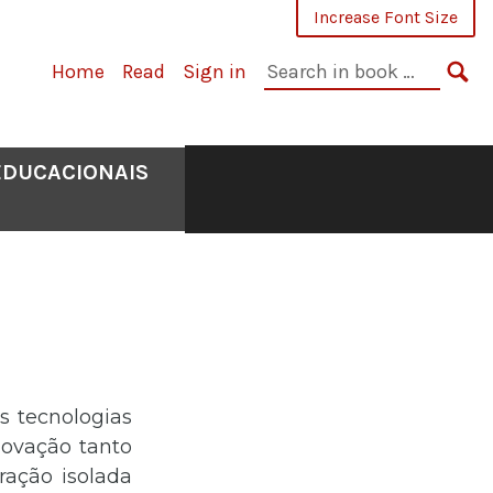
Increase Font Size
Search
Home
Read
Sign in
in
SE
book:
EDUCACIONAIS
s tecnologias
novação tanto
ração isolada