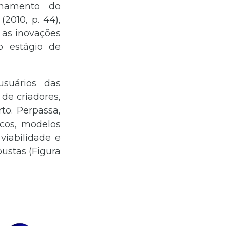
lhamento do
2010, p. 44),
m as inovações
o estágio de
suários das
de criadores,
to. Perpassa,
icos, modelos
 viabilidade e
ustas (
Figura