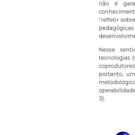
não é gara
conhecimento
“refletir sob
pedagógicas
desenvolvime
Nesse sent
tecnologias 
coprodutores
portanto, um
metodológicos
operabilidade
3).