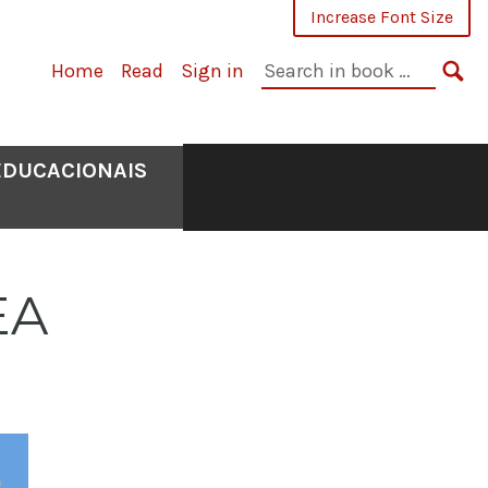
Increase Font Size
Search
Home
Read
Sign in
in
SE
book:
EDUCACIONAIS
EA