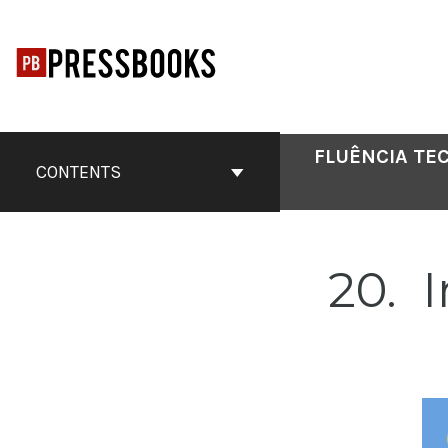
Skip
to
content
FLUÊNCIA TE
CONTENTS
20
I